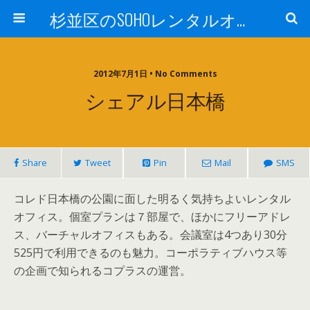
杉並区のSOHOレンタルオフィスTrees西荻
2012年7月1日 • No Comments
シェアル日本橋
Share
Tweet
Pin
Mail
SMS
コレド日本橋の公園に面した明るく気持ちよいレンタル
オフィス。個室プランは７部屋で、ほかにフリーアドレ
ス、バーチャルオフィスもある。会議室は4つあり30分
525円で利用できるのも魅力。コーポラティブハウス等
の企画で知られるコプラスの運営。