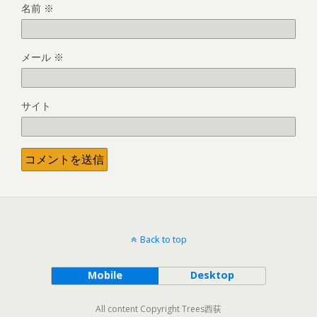
名前
※
メール
※
サイト
Back to top
Mobile
Desktop
All content Copyright Trees西荻