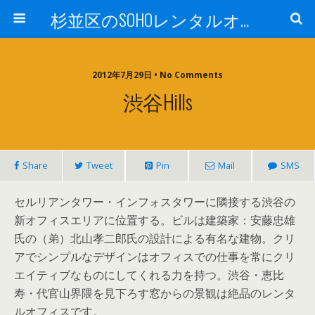
杉並区のSOHOレンタルオフィスTrees西荻
2012年7月29日 • No Comments
渋谷hills
Share
Tweet
Pin
Mail
SMS
セルリアンタワー・インフォスタワーに隣接する渋谷の
新オフィスエリアに位置する。ビルは建築家：安藤忠雄
氏の（弟）北山孝二郎氏の設計による有名な建物。クリ
アでシンプルなデザインはオフィスでの仕事を常にクリ
エイティブなものにしてくれる力を持つ。渋谷・恵比
寿・代官山界隈を見下ろす窓からの景観は絶品のレンタ
ルオフィスです。