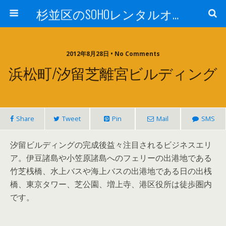
杉並区のSOHOレンタルオフィスTrees西荻
2012年8月28日 • No Comments
浜松町/汐留芝離宮ビルディング
Share
Tweet
Pin
Mail
SMS
汐留ビルディングの完成後益々注目されるビジネスエリ
ア。伊豆諸島や小笠原諸島へのフェリーの出港地である
竹芝桟橋、水上バスや海上バスの出港地である日の出桟
橋、東京タワー、芝公園、増上寺、港区役所は徒歩圏内
です。